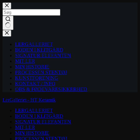
Fortsæt
til
indhold
Ingen
resultater
LERGALLERIET
BODEN I KLITGÅRD
SIGNATUR ELEFANTEN
MIT LER
MIN HISTORIE
PROCESSEN STENTØJ
KUNSTFORENING
KONTAKT / INFO
OBS & FØDEVARESIKKERHED
LerGalleriet - HT Keramik
LERGALLERIET
BODEN I KLITGÅRD
SIGNATUR ELEFANTEN
MIT LER
MIN HISTORIE
PROCESSEN STENTØJ